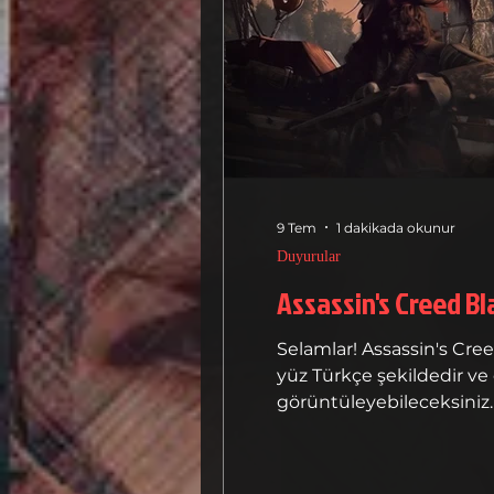
9 Tem
1 dakikada okunur
Duyurular
Assassin's Creed Bl
Selamlar! Assassin's Creed Black Flag Resynced Türkçe yam
yüz Türkçe şekildedir ve
görüntüleyebileceksiniz. 