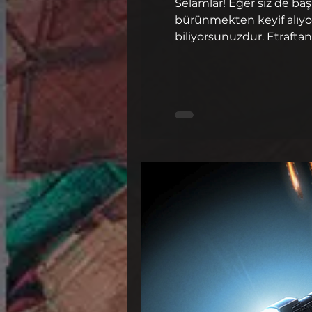
Selamlar! Eğer siz de ba
bürünmekten keyif alıyor
biliyorsunuzdur. Etraftan
yetenek ağaçları ve eşyal
bağlayıp derin felsefeler