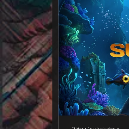
13 Haz
1 dakikada okunur