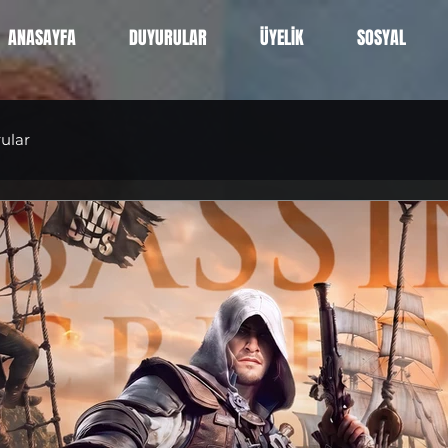
ANASAYFA
DUYURULAR
ÜYELİK
SOSYAL
ular