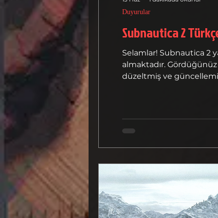
Duyurular
Subnautica 2 Türkç
Selamlar! Subnautica 2 y
almaktadır. Gördüğünüz v
düzeltmiş ve güncellemiş 