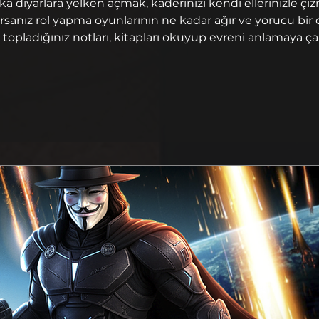
şka diyarlara yelken açmak, kaderinizi kendi ellerinizle 
sanız rol yapma oyunlarının ne kadar ağır ve yorucu bir 
 topladığınız notları, kitapları okuyup evreni anlamaya ç
arın arasında kaybolmak ve hatta karşılaştığınız rastgel
 su