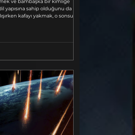
çizmek ve bambaşka bir kimliğe
dil yapısına sahip olduğunu da
alışırken kafayı yakmak, o sonsuz
e bir NPC'nin birden Sokrates'e