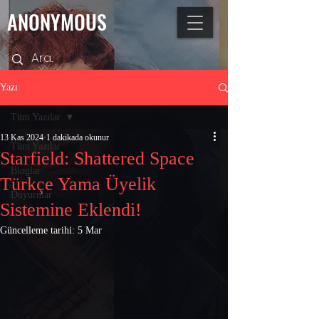
ANONYMOUS
Yazı
Tüm Yazılar
13 Kas 2024
1 dakikada okunur
Tüm Yazılar
Starfield: Shattered Space
Bloglar
Türkçe Yama Üyelik
Duyurular
Sistemine Eklendi!
Güncelleme tarihi:
5 Mar