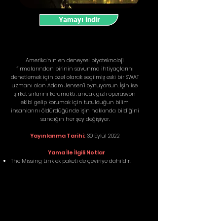
Yamayı indir
Amerika'nın en deneysel biyoteknoloji
firmalarından birinin savunma ihtiyaçlarını
denetlemek için özel olarak seçilmiş eski bir SWAT
uzmanı olan Adam Jensen'i oynuyorsun. İşin ise
şirket sırlarını korumaktı; ancak gizli operasyon
ekibi gelip korumak için tutulduğun bilim
insanlarını öldürdüğünde işin hakkında bildiğini
sandığın her şey değişiyor.
Yayınlanma Tarihi:
30 Eylül 2022
Yama İle İlgili Notlar
The Missing Link ek paketi de çeviriye dahildir.