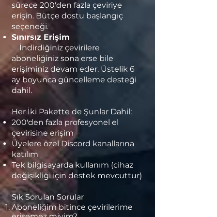
sürece 200'den fazla çeviriye
erişin. Bütçe dostu başlangıç
seçeneği.
Sınırsız Erişim
İndirdiğiniz çevirilere
aboneliğiniz sona erse bile
erişiminiz devam eder. Üstelik 6
ay boyunca güncelleme desteği
dahil.
Her İki Pakette de Şunlar Dahil:
200'den fazla profesyonel el
çevirisine erişim
Üyelere özel Discord kanallarına
katılım
Tek bilgisayarda kullanım (cihaz
değişikliği için destek mevcuttur)
Sık Sorulan Sorular
Aboneliğim bitince çevirilerime
erişemez miyim?