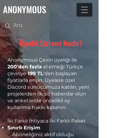
ANONYMOUS
Üyelik Sistemi Nedir?
Anonymous Çeviri üyeliği ile
200'den fazla
el emeği Türkçe
çeviriye
199 TL
'den başlayan
fiyatlarla erişin. Üyelere özel
Discord sunucumuza katılın, yeni
projelerden ilk siz haberdar olun
ve anketlerde öncelikli oy
kullanma hakkı kazanın.
İki Farklı İhtiyaca İki Farklı Paket
Sınırlı Erişim
Aboneliğiniz aktif olduğu