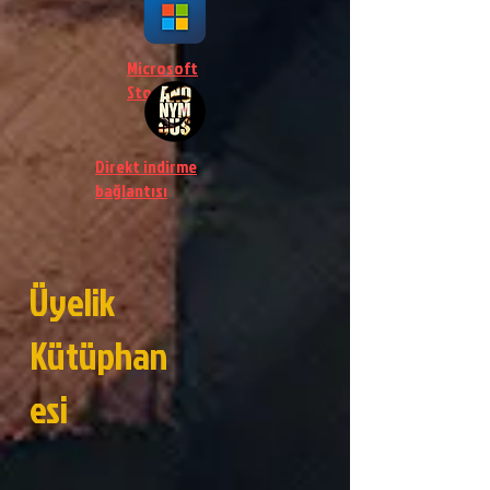
Microsoft
Store
Direkt indirme
bağlantısı
Üyelik
Kütüphan
esi