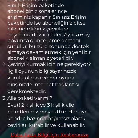
Sınırlı Erişim paketinde
aboneliğiniz sona erince
erişiminiz kapanır. Sınırsız Erişim
paketinde ise aboneliğiniz bitse
bile indirdiğiniz çevirilere
erişiminiz devam eder. Ayrıca 6 ay
boyunca güncelleme desteği
sunulur; bu süre sonunda destek
almaya devam etmek için yeni bir
abonelik almanız yeterlidir.
Çeviriyi kurmak için ne gerekiyor?
İlgili oyunun bilgisayarınızda
kurulu olması ve her oyuna
girişinizde internet bağlantısı
gerekmektedir.
Aile paketi var mı?
Evet! 2 kişilik ve 3 kişilik aile
paketlerimiz mevcuttur. Her üye
kendi cihazında bağımsız olarak
çevirileri kurabilir ve kullanabilir.
Daha Fazla Bilgi İçin Rehberimize