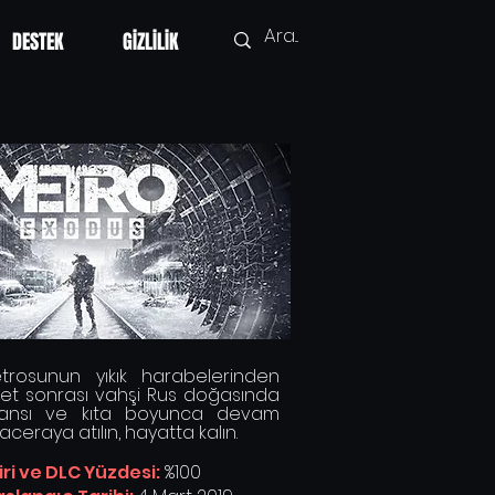
DESTEK
GİZLİLİK
rosunun yıkık harabelerinden
et sonrası vahşi Rus doğasında
ansı ve kıta boyunca devam
ceraya atılın, hayatta kalın.
ri ve DLC Yüzdesi:
%100