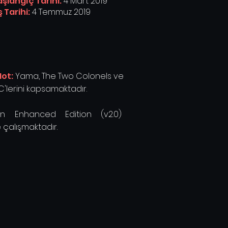
aşlangıç Tarihi:
4 Mart 2019
ş Tarihi:
4 Temmuz 2019
 Not:
Yama, The Two Colonels ve
C'lerini kapsamaktadır.
n Enhanced Edition (v2.0)
çalışmaktadır.