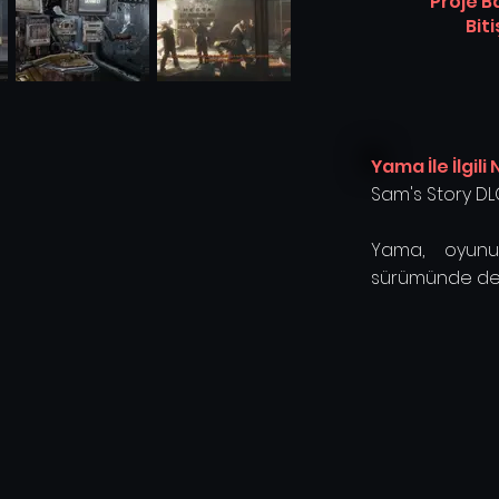
Proje B
Biti
Yama İle İlgili
Sam's Story DL
Yama, oyunu
sürümünde de 