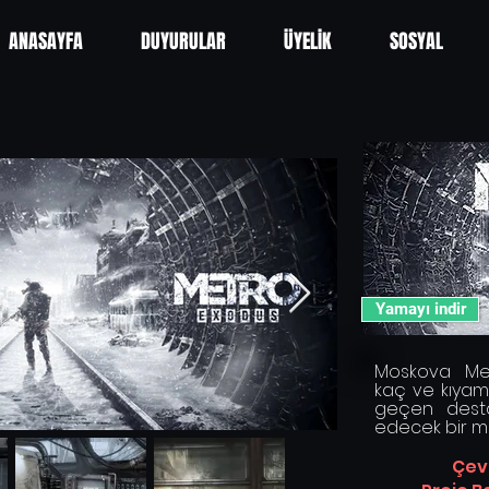
ANASAYFA
DUYURULAR
ÜYELİK
SOSYAL
Yamayı indir
Moskova Met
kaç ve kıyam
geçen dest
edecek bir ma
Çevi