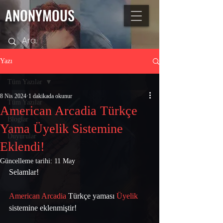
ANONYMOUS
Yazı
Tüm Yazılar
8 Nis 2024
1 dakikada okunur
Tüm Yazılar
American Arcadia Türkçe
Bloglar
Yama Üyelik Sistemine
Duyurular
Eklendi!
Güncelleme tarihi:
11 May
Selamlar!
American Arcadia
 Türkçe yaması 
Üyelik
sistemine eklenmiştir!