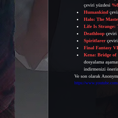
çeviri yüzdesi 
%8
Humankind
 çevi
Halo: The Master
Life Is Strange:
Deathloop
çeviri
Spiritfarer
çevir
Final Fantasy V
Kena: Bridge of 
dosyalama aşamas
indirmenizi önerir
Ve son olarak Anonymou
https://www.youtube.c