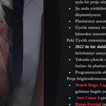
ayda bir proje sö
Şu anda yürütüle
düşünmüyoruz. 
Planlarımız arasın
Üyelik sistemi il
bitmeden sistemimi
Peki Üyelik sisteminin 
2022'de bir dubl
belirlemeyi umuy
Yakında çıkacak o
fazlası da planlar
Programımızda ek
Proje bilgilendirmesin
Watch Dogs: Le
gelmese bugün yay
Just Cause 4
 çe
Doom Eternal
 ç