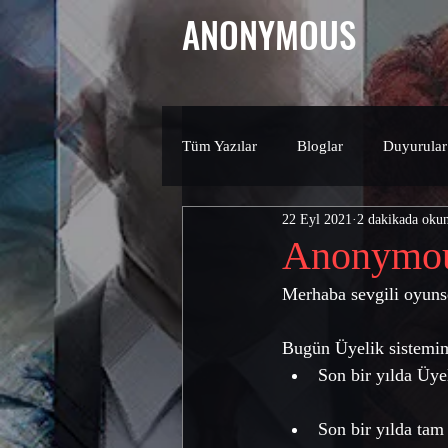
ANONYMOUS
Tüm Yazılar
Bloglar
Duyurular
22 Eyl 2021
2 dakikada oku
Anonymous
Merhaba sevgili oyunse
Bugün Üyelik sistemim
Son bir yılda Üyel
Son bir yılda tam