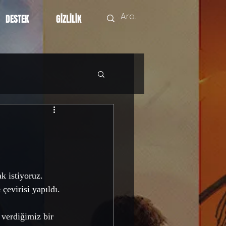
DESTEK
GİZLİLİK
k istiyoruz.  
e
 çevirisi yapıldı. 
verdiğimiz bir 