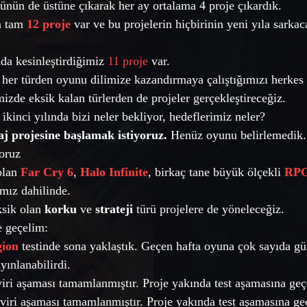
zünün de üstüne çıkarak her ay ortalama 4 proje çıkardık. 
n tam 
12 proje
 var ve bu projelerin hiçbirinin yeni yıla sarkac
da kesinleştirdiğimiz 
11 proje
 var. 
e her türden oyunu dilimize kazandırmaya çalıştığımızı herkes 
zde eksik kalan türlerden de projeler gerçekleştireceğiz.   
ikinci yılında bizi neler bekliyor, hedeflerimiz neler? 
aj projesine başlamak istiyoruz.
 Henüz oyunu belirlemedik.
oruz  
lan 
Far Cry 6
, 
Halo Infinite
, birkaç tane büyük ölçekli 
RP
ımız dahilinde. 
sik olan 
korku
 ve 
strateji
 türü projelere de yöneleceğiz.  
e geçelim:  
gion
 testinde sona yaklaştık. Geçen hafta oyuna çok sayıda g
ınlanabilirdi. 
viri aşaması tamamlanmıştır. Proje yakında test aşamasına geç
eviri aşaması tamamlanmıştır. Proje yakında test aşamasına ge