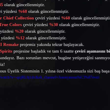
5
 olarak güncellenmiştir. 
ri yüzdesi 
%68
 olarak güncellenmiştir. 
 Chief Collection
 çeviri yüzdesi 
%60
 olarak güncellenmiştir
 True Colors
 çeviri yüzdesi 
%30
 olarak güncellenmiştir.  
 yüzdesi 
%20
olarak güncellenmiştir. 
i yüzdesi 
%12
olarak güncellenmiştir. 
II Remake
 projemiz yakında tekrar başlayacak.
Spirits
 projesine başladık ve tam 6 saatte 
çeviri aşamasını bi
ındayız. Bazı sorunları mevcut, bugüne yetişeceğini sanmıy
iz!
s Üyelik Sisteminin 1. yılına özel videomuzla sizi baş başa
om/watch?v=-qujRLhj1dc&ab_channel=Anonymous%C3%87eviri