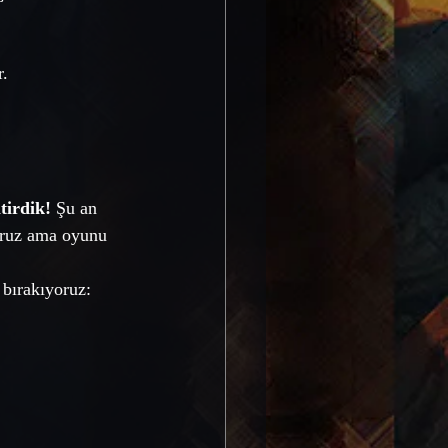
. 
tirdik!
 Şu an 
oruz ama oyunu 
 bırakıyoruz: