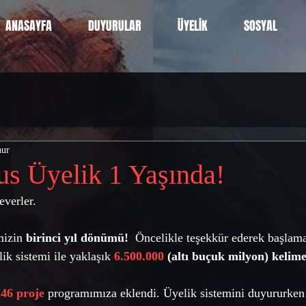
ANASAYFA
DUYURULAR
ÜYELİK
SOSYAL
nur
 Üyelik 1 Yaşında!
verler. 
izin 
birinci yıl dönümü!
  Öncelikle teşekkür ederek başlama
ik sistemi ile yaklaşık 
6.500.000
 (altı buçuk milyon) kelim
 
46 proje
 programımıza eklendi. Üyelik sistemini duyururken 