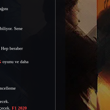
ağını 
biliyor. Sene 
 Hep beraber 
G
oyunu ve daha 
üncelleme 
ecek. 
çecek. 
F1 2020