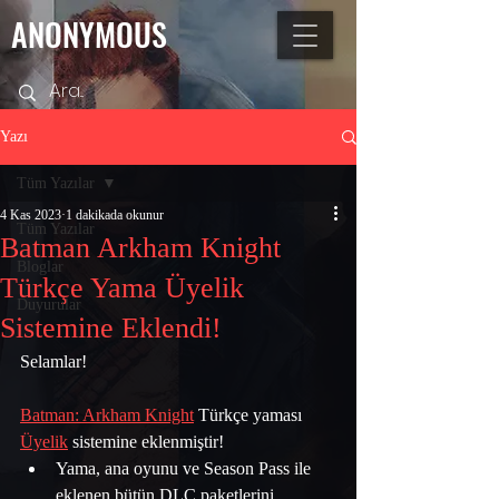
ANONYMOUS
Yazı
Tüm Yazılar
4 Kas 2023
1 dakikada okunur
Tüm Yazılar
Batman Arkham Knight
Bloglar
Türkçe Yama Üyelik
Duyurular
Sistemine Eklendi!
Selamlar!
Batman: Arkham Knight
 Türkçe yaması 
Üyelik
 sistemine eklenmiştir! 
Yama, ana oyunu ve Season Pass ile 
eklenen bütün DLC paketlerini 