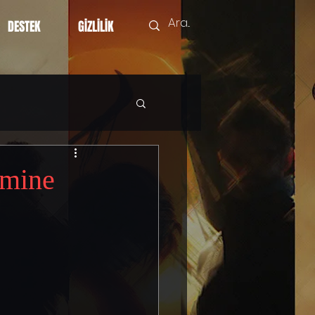
DESTEK
GİZLİLİK
emine