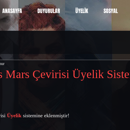
ANASAYFA
DUYURULAR
ÜYELİK
SOSYAL
nur
s Mars Çevirisi Üyelik Sist
isi 
Üyelik
 sistemine eklenmiştir!