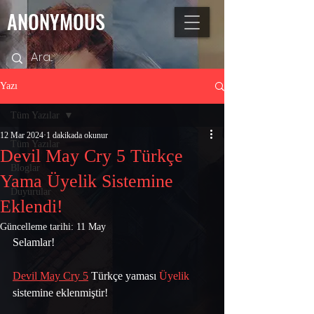
ANONYMOUS
Yazı
Tüm Yazılar
12 Mar 2024
1 dakikada okunur
Tüm Yazılar
Devil May Cry 5 Türkçe
Bloglar
Yama Üyelik Sistemine
Duyurular
Eklendi!
Güncelleme tarihi:
11 May
Selamlar! 
Devil May Cry 5
 Türkçe yaması 
Üyelik
sistemine eklenmiştir! 