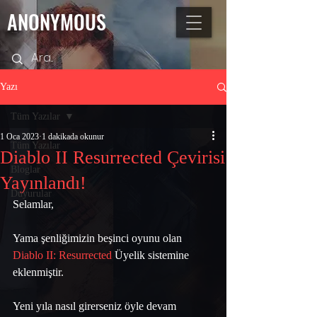
ANONYMOUS
Yazı
Tüm Yazılar
1 Oca 2023
1 dakikada okunur
Tüm Yazılar
Diablo II Resurrected Çevirisi
Bloglar
Yayınlandı!
Duyurular
Selamlar,
Yama şenliğimizin beşinci oyunu olan 
Diablo II: Resurrected
 Üyelik sistemine 
eklenmiştir. 
Yeni yıla nasıl girerseniz öyle devam 