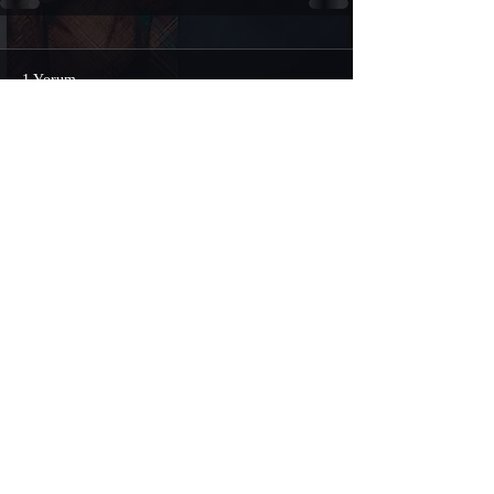
1 Yorum
Bir yorum yazın...
En Yeni
Ahmet Gadıoğlu
24 Ara 2021
watch dogs 2 yi ücretsiz olarak türkçe yamayı 
yapmışdınız ne zaman bu oyunuda ücretsiz 
olarak yayınlayacaksınız
Beğen
Yanıtla