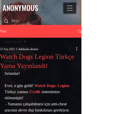
ANONYMOUS
Yazı
Tüm Yazılar
23 Ara 2021
1 dakikada okunur
Tüm Yazılar
Watch Dogs Legion Türkçe
Bloglar
Yama Yayınlandı!
Duyurular
Selamlar!
Evet, o gün geldi! 
Watch Dogs: Legion
Türkçe yaması 
Üyelik
 sistemimize 
eklenmiştir!
 - Yamanın çalışabilmesi için anti-cheat 
aracının devre dışı bırakılması gerekiyor. 