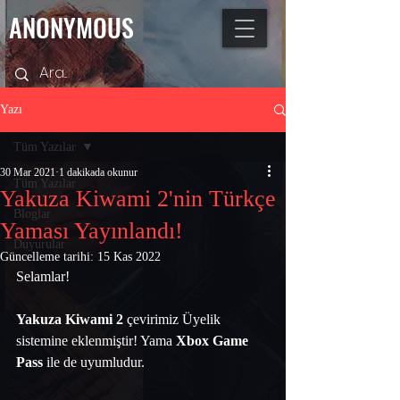
ANONYMOUS
Yazı
Tüm Yazılar
30 Mar 2021
1 dakikada okunur
Tüm Yazılar
Yakuza Kiwami 2'nin Türkçe
Bloglar
Yaması Yayınlandı!
Duyurular
Güncelleme tarihi:
15 Kas 2022
Selamlar!  
Yakuza Kiwami 2
 çevirimiz Üyelik 
sistemine eklenmiştir! Yama 
Xbox Game 
Pass
 ile de uyumludur. 