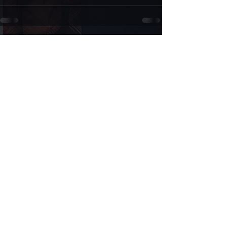
1 Yorum
Bir yorum yazın...
En Yeni
gamesandrinks
30 Mar 2021
Yüzde güncellemesi paylaşacak mısınız yakında
Beğen
Yanıtla