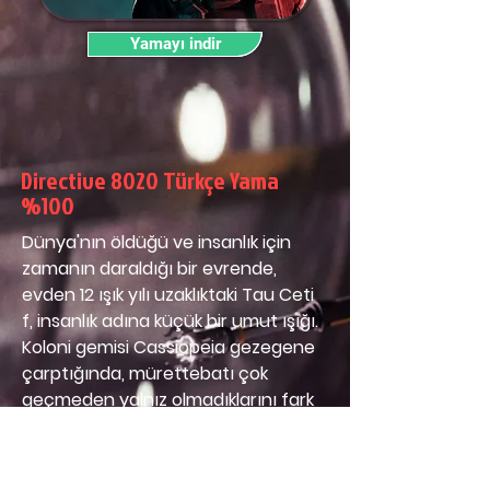
Yamayı indir
Directive 8020 Türkçe Yama
%100
Dünya'nın öldüğü ve insanlık için 
zamanın daraldığı bir evrende, 
evden 12 ışık yılı uzaklıktaki Tau Ceti 
f, insanlık adına küçük bir umut ışığı. 
Koloni gemisi Cassiopeia gezegene 
çarptığında, mürettebatı çok 
geçmeden yalnız olmadıklarını fark 
eder.
Başlangıç Tarihi:
 14 Mayıs 2026