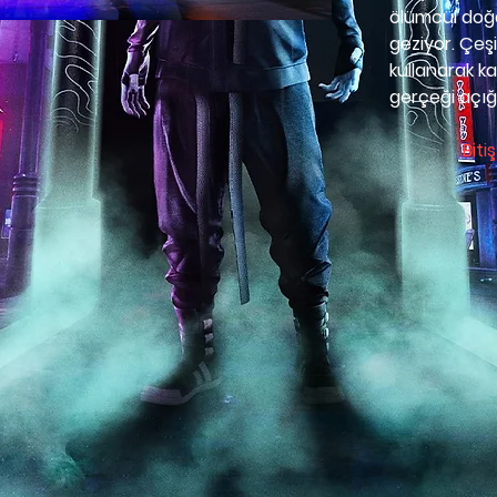
ölümcül doğa
geziyor. Çeşi
kullanarak k
gerçeği açığ
Bitiş