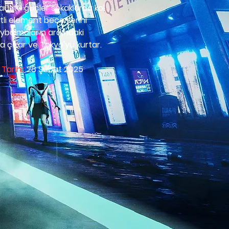
üstü güçler sokaklarda kol 
tli element becerilerini 
aybolmaların ardındaki 
a çıkar ve Tokyo'yu kurtar.
 Tarihi:
 28 Şubat 2025