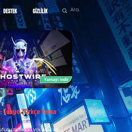
DESTEK
GİZLİLİK
Yamayı indir
: Tokyo Türkçe Yama
fusu ortadan yok oldu ve 