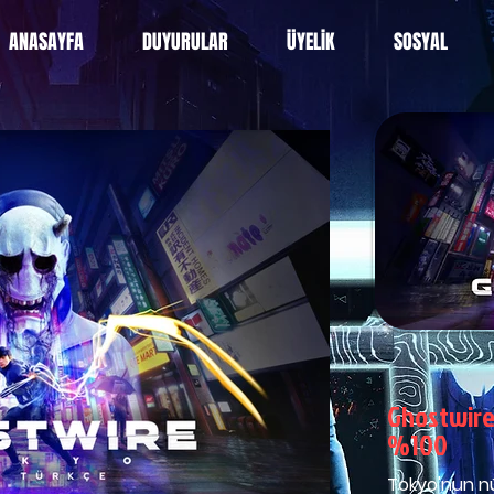
ANASAYFA
DUYURULAR
ÜYELİK
SOSYAL
Ghostwire
%100
Tokyo'nun nü