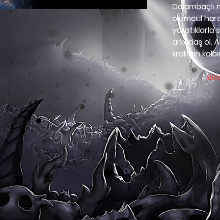
Dolambaçlı ma
ölümcül hara
yaratıklarla
arkadaş ol. A
krallığın kal
Biti