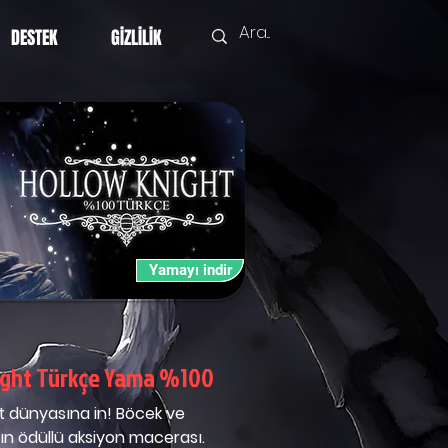
DESTEK
GİZLİLİK
Yamayı indir
ight Türkçe Yama %100
t dünyasına in! Böcek ve 
n ödüllü aksiyon macerası. 