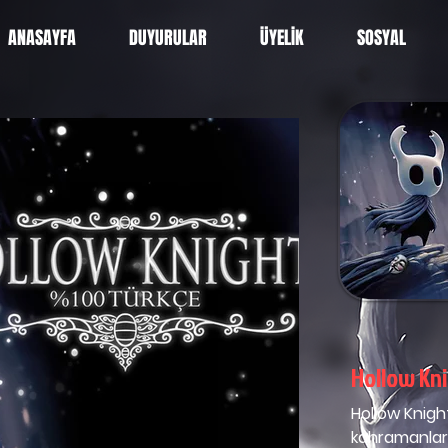
ANASAYFA
DUYURULAR
ÜYELİK
SOSYAL
Hollow Kn
Hollow Knigh
kahramanları