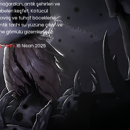
ğaraları, antik şehirleri ve 
beleri keşfet. Kötücül 
 savaş ve tuhaf böceklerle 
ntik tarihi su yüzüne çıkar ve 
bine gömülü gizemleri çöz.
ş Tarihi:
 16 Nisan 2025