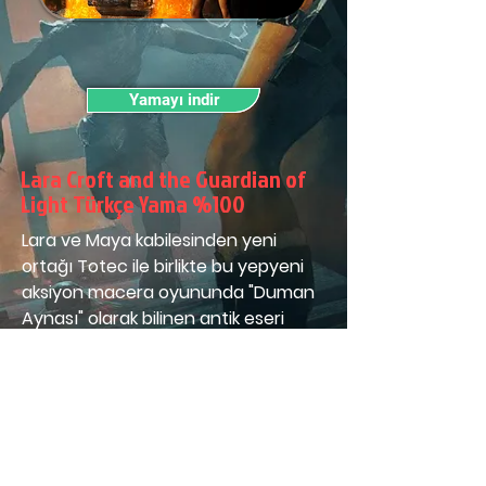
Yamayı indir
Lara Croft and the Guardian of
Light Türkçe Yama %100
Lara ve Maya kabilesinden yeni 
ortağı Totec ile birlikte bu yepyeni 
aksiyon macera oyununda "Duman 
Aynası" olarak bilinen antik eseri 
ortaya çıkar.
Bitiş Tarihi:
 3 Ağustos 2023