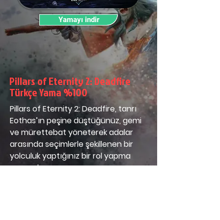
Yamayı indir
Pillars of Eternity 2: Deadfire
Türkçe Yama %100
Pillars of Eternity 2: Deadfire, tanrı 
Eothas’ın peşine düştüğünüz, gemi 
ve mürettebat yöneterek adalar 
arasında seçimlerle şekillenen bir 
yolculuk yaptığınız bir rol yapma 
oyunudur.
Başlangıç Tarihi:
 7 Temmuz 2025
Bitiş Tarihi:
 18 Nisan 2026