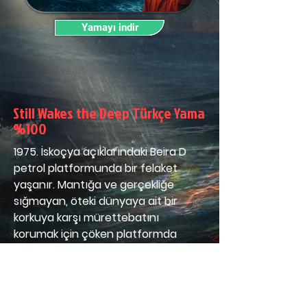
Yamayı indir
Still Wakes the Deep Türkçe Yama
%100
1975. İskoçya açıklarındaki Beira D 
petrol platformunda bir felaket 
yaşanır. Mantığa ve gerçekliğe 
sığmayan, öteki dünyaya ait bir 
korkuya karşı mürettebatını 
korumak için çöken platformda 
dolaş.
Başlangıç Tarihi:
 11 Temmuz 2024
Bitiş Tarihi:
 9 Ağustos 2024