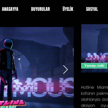
ANASAYFA
DUYURULAR
ÜYELİK
SOSYAL
Yamayı indir
Hotline Miam
kafanın pekme
silahlarıyla do
aksiyon oyu