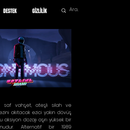
DESTEK
GİZLİLİK
i saf vahşet, ateşli silah ve
zini akıtacak ezici yakın dövüş
lu aksiyon dozajı aşırı yüksek bir
nudur. Alternatif bir 1989