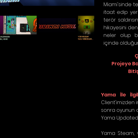
Miami'sinde t
itaat edip yer
terör saldırıs
hikayesini den
neler olup b
içinde olduğu
Ç
Projeye Ba
Biti
Yama İle İlg
Client'imizden i
sonra oyunun dil
Yama Updated s
Yama Steam, v2