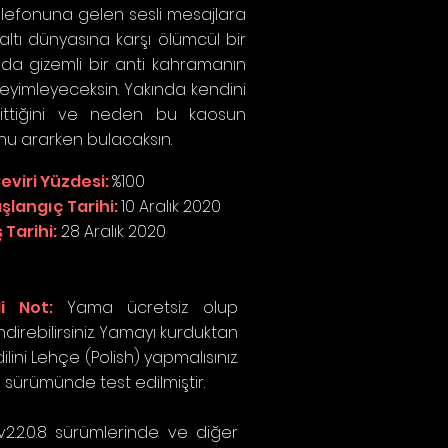
elefonuna gelen sesli mesajlara
altı dünyasına karşı ölümcül bir
ında gizemli bir anti kahramanın
eyimleyeceksin. Yakında kendini
ittiğini ve neden bu kaosun
nu ararken bulacaksın.
eviri Yüzdesi:
%100
şlangıç Tarihi:
10 Aralık 2020
ş Tarihi:
28 Aralık 2020
ili Not:
Yama ücretsiz olup
ndirebilirsiniz. Yamayı kurduktan
ini Lehçe (Polish) yapmalısınız.
ürümünde test edilmiştir.
.2.0.8 sürümlerinde ve diğer